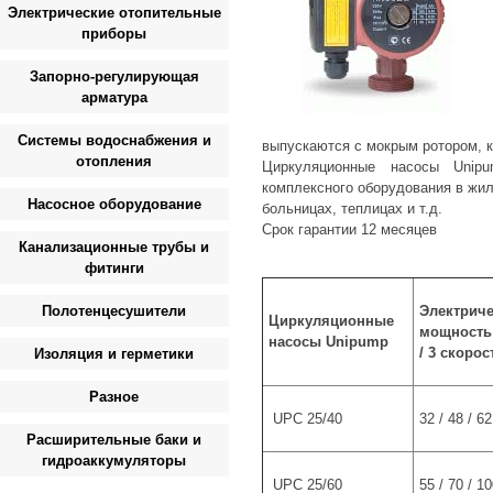
Электрические отопительные
приборы
Запорно-регулирующая
арматура
Системы водоснабжения и
выпускаются с мокрым ротором, 
отопления
Циркуляционные насосы Unip
комплексного оборудования в жи
Насосное оборудование
больницах, теплицах и т.д.
Срок гарантии 12 месяцев
Канализационные трубы и
фитинги
Полотенцесушители
Электрич
Циркуляционные
мощность 
насосы
Unipump
/ 3 скорос
Изоляция и герметики
Разное
UPC 25/40
32 / 48 / 62
Расширительные баки и
гидроаккумуляторы
UPC 25/60
55 / 70 / 1