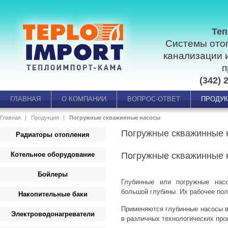
Теп
Системы ото
канализации 
п
(342) 
ГЛАВНАЯ
О КОМПАНИИ
ВОПРОС-ОТВЕТ
ПРОДУ
Главная
Продукция
Погружные скважинные насосы
Погружные скважинные 
Радиаторы отопления
Котельное оборудование
Погружные скважинные 
Бойлеры
Глубинные или погружные нас
большой глубины. Их рабочее пол
Накопительные баки
Применяются глубинные насосы в
Электроводонагреватели
в различных технологических про