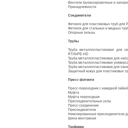
Вентили балансировочные и запор
Принадлежности
Соединители
Фитинги для пластиковых труб для P
Фитинги для стальных и медных тру
Опорные гильзы
Трубы
Труба металлопластиковая для си
RT/Al/PE-HD
Труба металлопластиковая для нап
Труба металлопластиковая универса
Труба металлопластиковая для пан
Защитный кожух для пластиковых т
Пресс-фитинги
Пресс-переходник с накидной гайко
Муфта
Муфта переходная
Присоединительные узлы
Пресс-соединение
Присоединители
Никелированные присоединители дл
Шина монтажная
Тройники