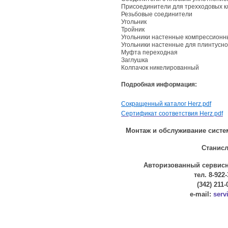
Присоединители для трехходовых к
Резьбовые соединители
Угольник
Тройник
Угольники настенные компрессионн
Угольники настенные для плинтусно
Муфта переходная
Заглушка
Колпачок никелированный
Подробная информация:
Сокращенный каталог Herz.pdf
Сертификат соответствия Herz.pdf
Монтаж и обслуживание систе
Станисла
Авторизованный сервисны
тел. 8-922-
(342) 211-
e-mail:
serv