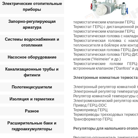
Электрические отопительные
приборы
Запорно-регулирующая
термостатическим клапанам ГЕРЦ
Термостат ГЕРЦ с дистанционной ре
арматура
термостатическим клапанам ГЕРЦ
Термостатическая головка с наклад
Системы водоснабжения и
Термостатическая головка с нак
отопления
теплоносителя в бойлере или конту
Термостатическая головка ГЕРЦ-Ди
Термостатическая головка ГЕРЦ-ДИ
Насосное оборудование
клапаном (“Heimeier” и др.)
Термостатические головки ГЕР
встроенным клапаном (“Danfoss” и др
Канализационные трубы и
фитинги
Электронные комнатные термост
Полотенцесушители
Электронный регулятор комнатной
Электронный регулятор температуры
Регулятор комнатной температуры 
Изоляция и герметики
Электромеханический регулятор ко
Привод ГЕРЦ-DDC
Термопривод ГЕРЦ
Разное
Термоприводы трехходовых термост
Трансформатор ГЕРЦ
Расширительные баки и
Регуляторы для напольного отопл
гидроаккумуляторы
Регулятор-ограничитель температу