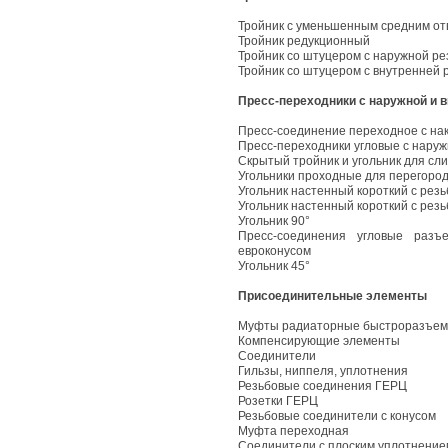
Тройник с уменьшенным средним о
Тройник редукционный
Тройник со штуцером с наружной ре
Тройник со штуцером с внутренней 
Пресс-переходники с наружной и 
Пресс-соединение переходное с нак
Пресс-переходники угловые с наруж
Скрытый тройник и угольник для сли
Угольники проходные для перегоро
Угольник настенный короткий с рез
Угольник настенный короткий с рез
Угольник 90°
Пресс-соединения угловые раз
евроконусом
Угольник 45°
Присоединительные элементы
Муфты радиаторные быстроразъе
Компенсирующие элементы
Соединители
Гильзы, ниппеля, уплотнения
Резьбовые соединения ГЕРЦ
Розетки ГЕРЦ
Резьбовые соединители с конусом
Муфта переходная
Соединители с плоским уплотнение