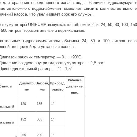
е для хранения определенного запаса воды. Наличие гидроаккумулят
еме автономного водоснабжения позволяет снизить количество включе
ючений насоса, что увеличивает срок его службы.
аккумуляторы UNIPUMP выпускаются объемом 2, 5, 24, 50, 80, 100, 150
 500 литров, горизонтальные и вертикальные.
зонтальные гидроаккумуляторы объемом 24, 50 и 100 литров осн
енной площадкой для установки насоса.
Диапазон рабочих температур — 0 ... +90ºС
Давление воздуха внутри гидроаккумулятора — 1,5 bar
Присоединительный размер — 1" - 1,5"
Рабочее
Диаметр,
Высота,
Присоед.
бъем, л
давление,
мм
мм
размер
max.
120
185
1"
икальный
152
305
1"
икальный
265
290
1"