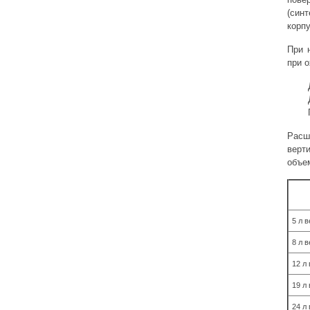
(син
корп
При 
при 
Расши
верт
объе
5 л 
8 л 
12 л
19 л
24 л