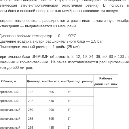
тетическая этилен/пропиленовая эластичная резина). В полость 
усом бака и внешней поверхностью мембраны накачивается воздух.
нагреве теплоноситель расширяется и растягивает эластичную мембра
охлаждении — выдавливается из мембраны.
Диапазон рабочих температур — 0 ... +90ºС
Давление воздуха внутри расширительного бака — 1.5 bar
Присоединительный размер – 1 дюйм (25 мм)
рительные баки UNIPUMP объемом 5, 8, 12, 19, 24, 36, 50, 80 и 100 л
икальные и горизонтальные. На заказ изготавливаются расширительные
мом до 500 литров.
Рабочее
Объем, л
Диаметр, мм
Высота, мм
Присоед. размер
давление, max
вертикальный
152
305
1"
вертикальный
202
310
1"
 вертикальный
260
290
1"
 вертикальный
265
395
1"
 вертикальный
265
435
1"