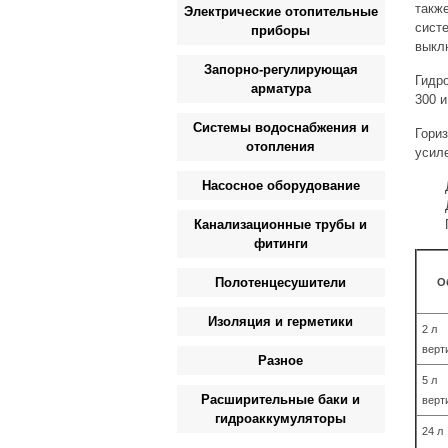
такж
Электрические отопительные
сист
приборы
выкл
Запорно-регулирующая
Гидро
арматура
300 и
Системы водоснабжения и
Гори
отопления
усил
Насосное оборудование
Канализационные трубы и
фитинги
Полотенцесушители
О
Изоляция и герметики
2 л
верт
Разное
5 л
Расширительные баки и
верт
гидроаккумуляторы
24 л