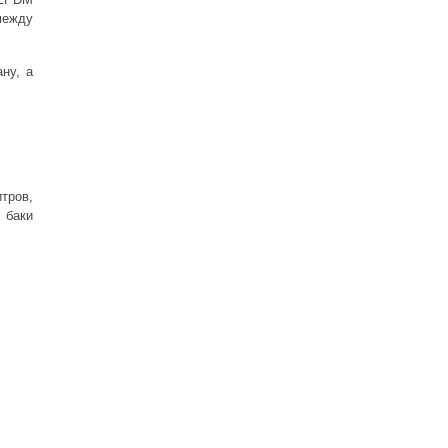
между
ну, а
итров,
 баки