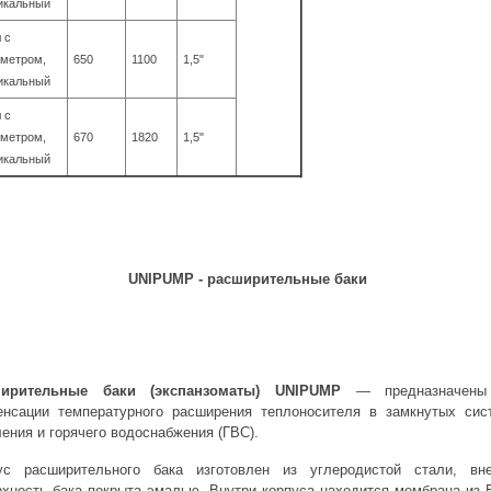
икальный
 с
метром,
650
1100
1,5"
икальный
 с
метром,
670
1820
1,5"
икальный
UNIPUMP - расширительные баки
ирительные баки (экспанзоматы) UNIPUMP
— предназначены
енсации температурного расширения теплоносителя в замкнутых сис
ения и горячего водоснабжения (ГВС).
ус расширительного бака изготовлен из углеродистой стали, вн
рхность бака покрыта эмалью. Внутри корпуса находится мембрана из