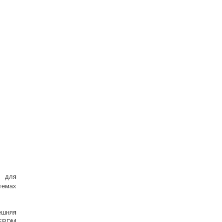
 для
темах
ешняя
 EPDM