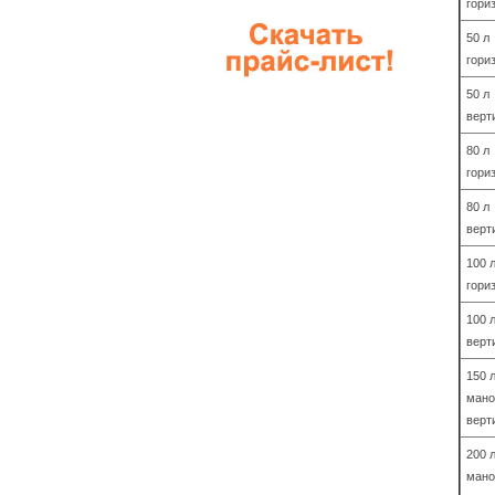
гори
50 л
гори
50 л
верт
80 л
гори
80 л
верт
100 
гори
100 
верт
150 л
мано
верт
200 л
мано