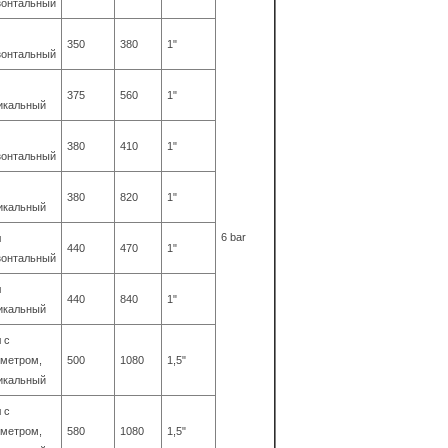
зонтальный
350
380
1"
зонтальный
375
560
1"
икальный
380
410
1"
зонтальный
380
820
1"
икальный
6 bar
л
440
470
1"
зонтальный
л
440
840
1"
икальный
 с
метром,
500
1080
1,5"
икальный
 с
метром,
580
1080
1,5"