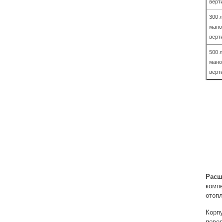
верт
300 л
мано
верт
500 л
мано
верт
Расш
комп
отопл
Корп
пове