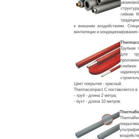
резинов
структур
гибким. 
традицио
к внешним воздействиям. Специ
вентиляции и кондиционирования 
Thermaco
Трубная 
для тр
проложен
снабжен
надежну
строител
Цвет покрытия - красный.
Thermacompact C поставляется в 
- труб - длина 2 метра;
- бухт - длина 10 метров.
Thermafle
Thermafl
покры
ультраф
воздейст