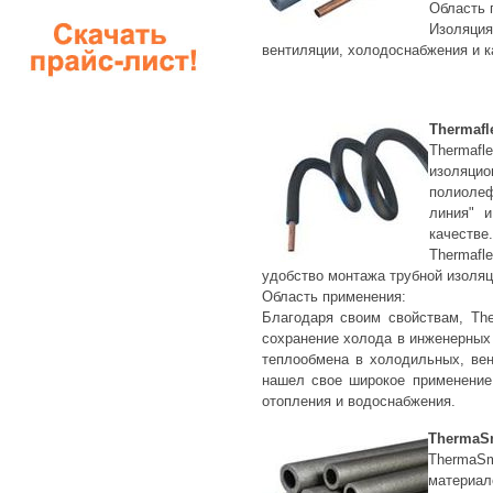
Область 
Изоляция
вентиляции, холодоснабжения и к
Thermafl
Thermaf
изоляц
полиолеф
линия" и
качеств
Thermafl
удобство монтажа трубной изоляц
Область применения:
Благодаря своим свойствам, The
сохранение холода в инженерных
теплообмена в холодильных, вен
нашел свое широкое применение.
отопления и водоснабжения.
ThermaS
ThermaS
материа