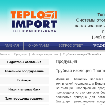
Теп
Системы ото
канализации 
п
(342) 
ГЛАВНАЯ
О КОМПАНИИ
ВОПРОС-ОТВЕТ
ПРОДУ
Главная
Продукция
Изоляция и герметики
Трубная изоляция Thermaflex
Продукция
Радиаторы отопления
Трубная изоляция Therm
Котельное оборудование
Изоляция Thermaflex являетс
Бойлеры
технической изоляции для Водоп
Вентиляции. Изоляционная прод
Накопительные баки
произведена из экологически б
полностью пригодна для повт
Электроводонагреватели
благодаря превосходному проце