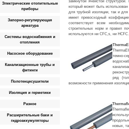
замкнутой ячеистой структурой. 
Электрические отопительные
который может быть использован 
приборы
для трубной изоляции, так и для
имеет превосходный коэффициен
Запорно-регулирующая
соответствует всем необходим
арматура
строительных норм и правил поч
используются ни CFC,s, ни HCFC.
Системы водоснабжения и
отопления
ThermaE
ThermaE
Насосное оборудование
темно-с
водосн
Канализационные трубы и
канализ
фитинги
реконст
ряд (то
Полотенцесушители
возможности применения изоляци
Изоляция и герметики
Разное
Thermafl
Thermaf
использ
Расширительные баки и
продольн
гидроаккумуляторы
новых, т