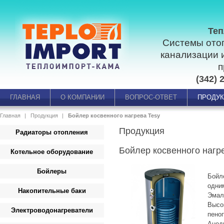
Теп
Системы ото
канализации 
п
(342) 
ГЛАВНАЯ
О КОМПАНИИ
ВОПРОС-ОТВЕТ
ПРОДУ
Главная
Продукция
Бойлер косвенного нагрева Tesy
Продукция
Радиаторы отопления
Бойлер косвенного нагр
Котельное оборудование
Бойлеры
Бойл
одни
Накопительные баки
Эмал
Высо
Электроводонагреватели
пено
Анод