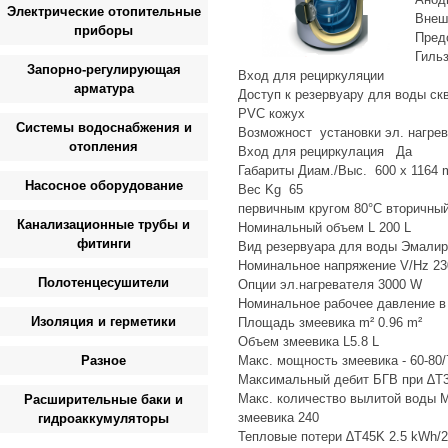
Электрические отопительные
Внеш
приборы
Пред
Гиль
Запорно-регулирующая
Вход для рециркуляции
арматура
Доступ к резервуару для воды ск
PVC кожух
Системы водоснабжения и
Возможност установки эл. нагрев
отопления
Вход для рециркулация Да
Габариты Диам./Выс. 600 x 1164
Насосное оборудование
Вес Kg 65
первичным кругом 80°C вторичный 
Канализационные трубы и
Номинальный объем L 200 L
фитинги
Вид резервуара для воды Эмалир
Номинальное напряжение V/Hz 2
Полотенцесушители
Опции эл.нагревателя 3000 W
Номинальное рабочее давление в
Изоляция и герметики
Площадь змеевика m² 0.96 m²
Объем змеевика L5.8 L
Разное
Макс. мощность змеевика - 60-80/
Максимальный дебит БГВ при ∆T35°
Макс. количество вылитой воды M
Расширительные баки и
змеевика 240
гидроаккумуляторы
Тепловые потери ∆T45K 2.5 kWh/