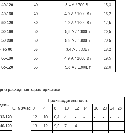
F
40
-
12
0
40
3,4 А / 700 Вт
15,3
F
40
-
16
0
40
4,9 А / 1000 Вт
16,2
F
50
-
12
0
50
4,9 А / 1000 Вт
17,5
F
50
-
16
0
50
5,8 А / 1300Вт
20,5
F
50
-
20
0
50
5,8 А / 1300Вт
20,5
F
65
-
8
0
65
3,4 А / 700Вт
18,2
F
65
-
10
0
65
4,9 А / 1000 Вт
19,5
F
65
-
12
0
65
5,8 А / 1300Вт
22,0
рно-расходные характеристики
Производительность
дель
Q, м3/час
0
4
8
10
12
14
16
20
24
28
32-120
12
10
6,4
4
-
-
-
-
-
-
40-120
13
12
9,5
7
4
-
-
-
-
-