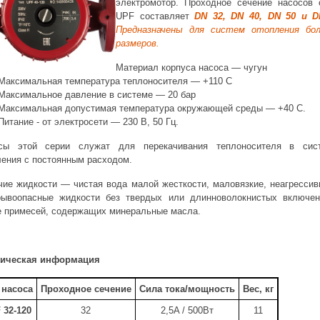
электромотор. Проходное сечение насосов 
UPF составляет
DN 32, DN 40, DN 50 и D
П
редназначены для систем отопления бо
размеров.
Материал корпуса насоса — чугун
Максимальная температура теплоносителя — +110 С
Максимальное давление в системе — 20 бар
Максимальная допустимая температура окружающей среды — +40 С.
Питание - от электросети — 230 В, 50 Гц.
сы этой серии служат для перекачивания теплоносителя в сис
ления с постоянным расходом.
чие жидкости — чистая вода малой жесткости, маловязкие, неагрессив
рывоопасные жидкости без твердых или длинноволокнистых включен
е примесей, содержащих минеральные масла.
ническая информация
 насоса
Проходное сечение
Сила тока/мощность
Вес, кг
F
32
-
12
0
32
2,5A / 500Bт
11