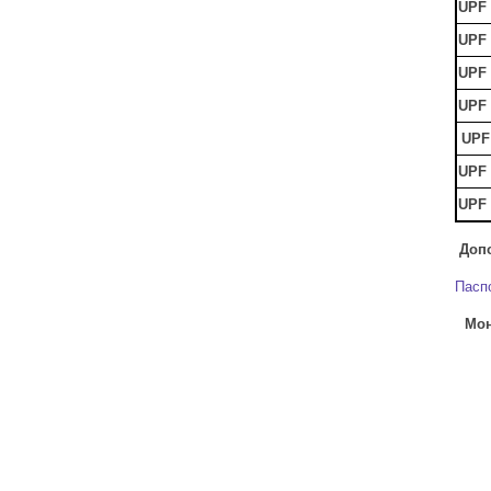
UPF 
UPF 
UPF 
UPF 
UPF
UPF 
UPF 
Доп
Пасп
Мон