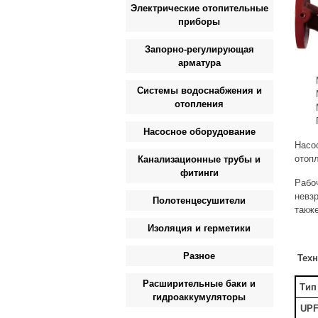
Электрические отопительные
приборы
Запорно-регулирующая
арматура
Системы водоснабжения и
отопления
Насосное оборудование
Насо
отоп
Канализационные трубы и
фитинги
Рабо
невз
Полотенцесушители
такж
Изоляция и герметики
Разное
Тех
Расширительные баки и
Тип
гидроаккумуляторы
UP