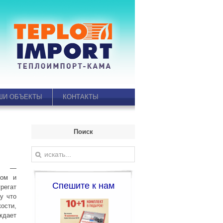
ШИ ОБЪЕКТЫ
КОНТАКТЫ
Поиск
F
—
ром и
Спешите к нам
регат
у что
ости,
ждает