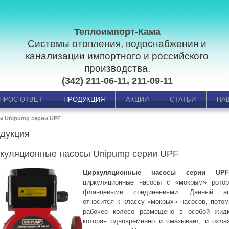
Теплоимпорт-Кама
Системы отопления, водоснабжения и
канализации импортного и российского
производства.
(342) 211-06-11, 211-09-11
ПРОС-ОТВЕТ
ПРОДУКЦИЯ
АКЦИИ
СТАТЬИ
НА
ы Unipump серии UPF
дукция
куляционные насосы Unipump серии UPF
Циркуляционные насосы серии UP
циркуляционные насосы с «мокрым» рото
фланцевыми соединениями. Данный аг
относится к классу «мокрых» насосов, потом
рабочее колесо размещено в особой жидк
которая одновременно и смазывает, и охла