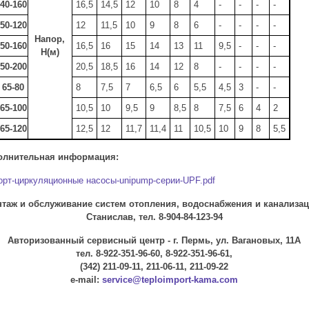
40-160
16,5
14,5
12
10
8
4
-
-
-
-
50-120
12
11,5
10
9
8
6
-
-
-
-
Напор,
50-160
16,5
16
15
14
13
11
9,5
-
-
-
Н(м)
50-200
20,5
18,5
16
14
12
8
-
-
-
-
 65-80
8
7,5
7
6,5
6
5,5
4,5
3
-
-
65-100
10,5
10
9,5
9
8,5
8
7,5
6
4
2
65-120
12,5
12
11,7
11,4
11
10,5
10
9
8
5,5
олнительная информация:
орт-циркуляционные насосы-unipump-серии-UPF.pdf
таж и обслуживание систем отопления, водоснабжения и канализац
Станислав, тел. 8-904-84-123-94
Авторизованный сервисный центр - г. Пермь, ул. Вагановых, 11А
тел. 8-922-351-96-60, 8-922-351-96-61,
(342) 211-09-11, 211-06-11, 211-09-22
e-mail:
service@teploimport-kama.com