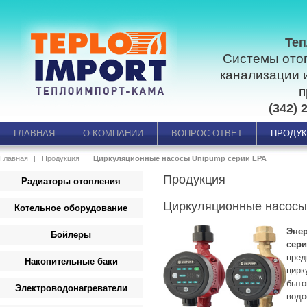
Теп
Системы ото
канализации 
п
(342) 
ГЛАВНАЯ
О КОМПАНИИ
ВОПРОС-ОТВЕТ
ПРОДУ
Главная
Продукция
Циркуляционные насосы Unipump серии LPA
Продукция
Радиаторы отопления
Циркуляционные насосы
Котельное оборудование
Эне
Бойлеры
сер
пре
Накопительные баки
цирк
быт
Электроводонагреватели
вод