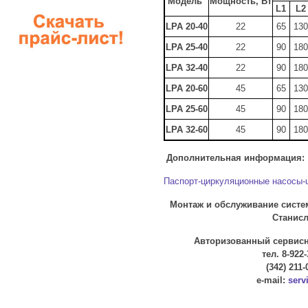
Модель
Мощность, Вт
L1
L2
LPA 20-40
22
65
130
LPA 25-40
22
90
180
LPA 32-40
22
90
180
LPA 20-60
45
65
130
LPA 25-60
45
90
180
LPA 32-60
45
90
180
Дополнительная информация:
Паспорт-циркуляционные насосы-u
Монтаж и обслуживание систе
Станисла
Авторизованный сервисны
тел. 8-922-
(342) 211-
e-mail:
serv