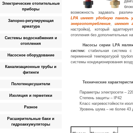
двиг
Электрические отопительные
бло
приборы
возможность задавать разли
LPA
имеет удобную панель у
Запорно-регулирующая
энергопотребление
,
имеют а
арматура
настройка), который адаптиру
отопления без дополнительных на
Системы водоснабжения и
отопления
Насосы серии LPA явля
систем:
стабильная система с
Насосное оборудование
переменной температурой трубо
системы кондиционирования возд
Канализационные трубы и
фитинги
Технические характеристи
Полотенцесушители
Параметры электросети – 220
Изоляция и герметики
Степень защиты – IP42
Класс нагревостойкости изол
Разное
Уровень шума – не более 43
Расширительные баки и
гидроаккумуляторы